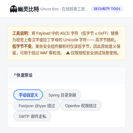
👻
幽灵比特
Ghost Bits · 在线转换工具
SECURITY TOOL
工具说明：
将 Payload 中的 ASCII 字符（低字节 ≤ 0xFF）替换
为视觉上像汉字或拉丁字母的 Unicode 字符—— 高字节随机，
低字节不变
。某些安全组件解析时仅读低字节，因此原始意义保
留，可用于绕过 WAF 等检测。 ⚠️ 仅限授权安全测试场景使用。
⚡
快速预设
手动自定义
Spring 目录穿越
Fastjson @type 绕过
Openfire 权限绕过
SMTP 邮件走私