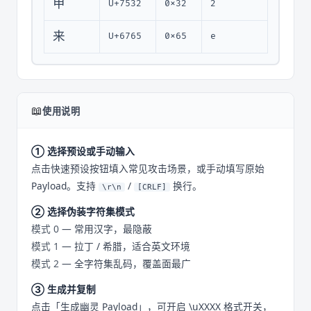
甲
U+7532
0x32
2
来
U+6765
0x65
e
📖
使用说明
① 选择预设或手动输入
点击快速预设按钮填入常见攻击场景，或手动填写原始
Payload。支持
/
换行。
\r\n
[CRLF]
② 选择伪装字符集模式
模式 0
— 常用汉字，最隐蔽
模式 1
— 拉丁 / 希腊，适合英文环境
模式 2
— 全字符集乱码，覆盖面最广
③ 生成并复制
点击「生成幽灵 Payload」，可开启 \uXXXX 格式开关，