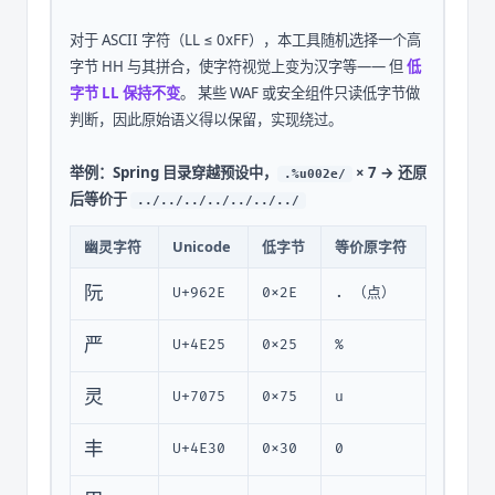
对于 ASCII 字符（LL ≤ 0xFF），本工具随机选择一个高
字节 HH 与其拼合，使字符视觉上变为汉字等—— 但
低
字节 LL 保持不变
。 某些 WAF 或安全组件只读低字节做
判断，因此原始语义得以保留，实现绕过。
举例：Spring 目录穿越预设中，
× 7 → 还原
.%u002e/
后等价于
../../../../../../../
幽灵字符
Unicode
低字节
等价原字符
阮
U+962E
0x2E
. （点）
严
U+4E25
0x25
%
灵
U+7075
0x75
u
丰
U+4E30
0x30
0