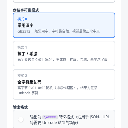
伪装字符集模式
模式 0
常用汉字
GB2312 一级常用字，字符最自然，视觉最像正常中文
模式 1
拉丁 / 希腊
高字节选自 0x01–0x04，生成拉丁扩展、希腊、西里尔字母
模式 2
全字符集乱码
高字节 0x01–0xFF 随机（排除代理区），结果为任意
Unicode 字符
输出格式
输出为
转义格式（适用于 JSON、URL
\uXXXX
等需要 Unicode 转义的场景）