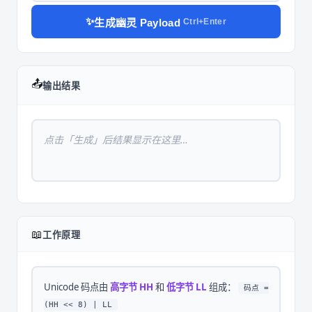
✨
生成幽灵 Payload
Ctrl+Enter
📤
输出结果
点击「生成」后结果显示在这里…
📖
工作原理
Unicode 码点由
高字节 HH
和
低字节 LL
组成：
码点 =
(HH << 8) | LL